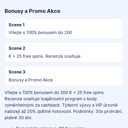
Bonusy a Promo Akce
Scene 1
Vítejte s 100% bonusem do 200
Scene 2
€ + 25 free spins. Recenze oceňuje
Scene 3
Bonusy a Promo Akce
Vítejte s 100% bonusem do 200 € + 25 free spins.
Recenze oceňuje loajálnostní program s body
vyměnitelnými za cashback. Týdenní výzvy a VIP úrovně
nabízejí až 20% zpětné hotovosti. Podmínky: 30x prohrání,
platné 30 dní.