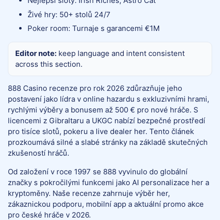
Nejlepší sloty: Irish Riches, Astro Cat
Živé hry: 50+ stolů 24/7
Poker room: Turnaje s garancemi €1M
Editor note:
keep language and intent consistent
across this section.
888 Casino recenze pro rok 2026 zdůrazňuje jeho
postavení jako lídra v online hazardu s exkluzivními hrami,
rychlými výběry a bonusem až 500 € pro nové hráče. S
licencemi z Gibraltaru a UKGC nabízí bezpečné prostředí
pro tisíce slotů, pokeru a live dealer her. Tento článek
prozkoumává silné a slabé stránky na základě skutečných
zkušeností hráčů.
Od založení v roce 1997 se 888 vyvinulo do globální
značky s pokročilými funkcemi jako AI personalizace her a
kryptoměny. Naše recenze zahrnuje výběr her,
zákaznickou podporu, mobilní app a aktuální promo akce
pro české hráče v 2026.