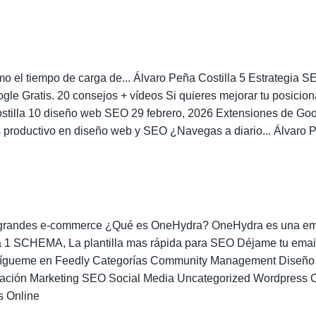
mo el tiempo de carga de... Álvaro Peña Costilla 5 Estrategia
e Gratis. 20 consejos + vídeos Si quieres mejorar tu posicio
Costilla 10 diseño web SEO 29 febrero, 2026 Extensiones de 
productivo en diseño web y SEO ¿Navegas a diario... Álvaro 
 grandes e-commerce ¿Qué es OneHydra? OneHydra es una em
la 1 SCHEMA, La plantilla mas rápida para SEO Déjame tu email 
b Sígueme en Feedly Categorías Community Management Diseñ
ovación Marketing SEO Social Media Uncategorized Wordpress
s Online